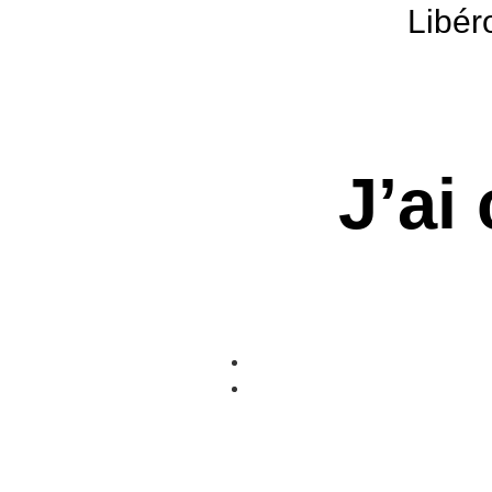
Libér
J’ai